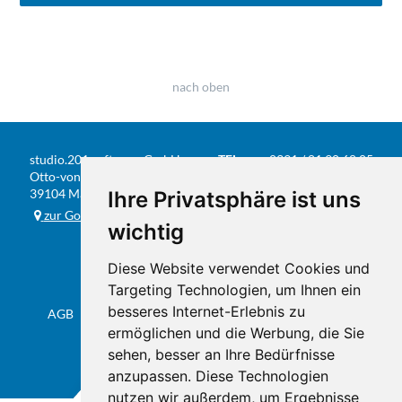
nach oben
studio.201 software GmbH
TEL
0391 / 81 90 68 05
Otto-von-Guericke-Str. 104
FAX
0391 / 584 20 31
39104 Magdeburg
Ihre Privatsphäre ist uns
E-MAIL
info@studio201.de
zur Google-Karte
wichtig
Diese Website verwendet Cookies und
Targeting Technologien, um Ihnen ein
besseres Internet-Erlebnis zu
AGB
Datenschutz & Impressum
Sitemap
Flyer
ermöglichen und die Werbung, die Sie
sehen, besser an Ihre Bedürfnisse
anzupassen. Diese Technologien
nutzen wir außerdem, um Ergebnisse