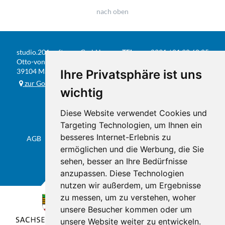
nach oben
studio.201 software GmbH
TEL
0391 / 81 90 68 05
Otto-von-Guericke-Str. 104
FAX
0391 / 584 20 31
39104 Magdeburg
Ihre Privatsphäre ist uns
E-MAIL
info@studio201.de
zur Google-Karte
wichtig
Diese Website verwendet Cookies und
Targeting Technologien, um Ihnen ein
besseres Internet-Erlebnis zu
AGB
Datenschutz & Impressum
Sitemap
Flyer
ermöglichen und die Werbung, die Sie
sehen, besser an Ihre Bedürfnisse
anzupassen. Diese Technologien
nutzen wir außerdem, um Ergebnisse
zu messen, um zu verstehen, woher
unsere Besucher kommen oder um
unsere Website weiter zu entwickeln.