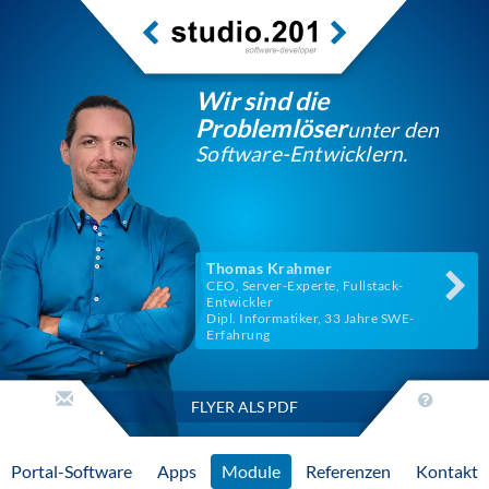
Wir sind die
Problemlöser
unter den
Software-Entwicklern.
Thomas Krahmer
CEO, Server-Experte, Fullstack-
Entwickler
Dipl. Informatiker, 33 Jahre SWE-
Erfahrung
FLYER ALS PDF
Portal-Software
Apps
Module
Referenzen
Kontakt