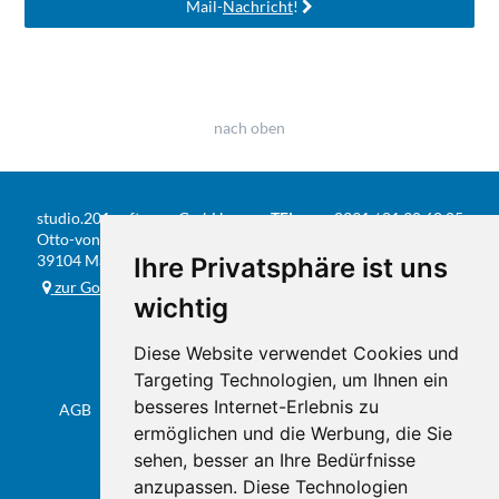
Mail-
Nachricht
!
nach oben
studio.201 software GmbH
TEL
0391 / 81 90 68 05
Otto-von-Guericke-Str. 104
FAX
0391 / 584 20 31
39104 Magdeburg
Ihre Privatsphäre ist uns
E-MAIL
info@studio201.de
zur Google-Karte
wichtig
Diese Website verwendet Cookies und
Targeting Technologien, um Ihnen ein
besseres Internet-Erlebnis zu
AGB
Datenschutz & Impressum
Sitemap
Flyer
ermöglichen und die Werbung, die Sie
sehen, besser an Ihre Bedürfnisse
anzupassen. Diese Technologien