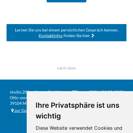
Lernen Sie uns bei einem persönlichen Gespräch kennen.
Kontaktinfos
finden Sie hier.
nach oben
studio.201 software GmbH
TEL
0391 / 81 90 68 05
Otto-von-Guericke-Str. 104
FAX
0391 / 584 20 31
39104 Magdeburg
Ihre Privatsphäre ist uns
E-MAIL
info@studio201.de
zur Google-Karte
wichtig
Diese Website verwendet Cookies und