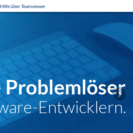
Hilfe über Teamviewer
e Problemlöser
ware-Entwicklern.