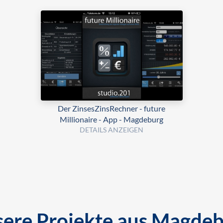
Der ZinsesZinsRechner - future
Millionaire - App - Magdeburg
DETAILS ANZEIGEN
ere Projekte aus Magde