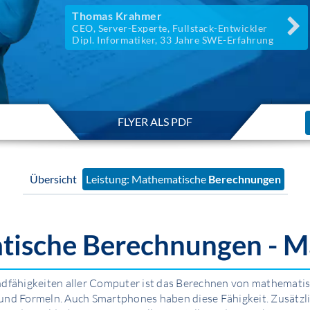
Thomas Krahmer
CEO, Server-Experte, Fullstack-Entwickler
Dipl. Informatiker, 33 Jahre SWE-Erfahrung
FLYER ALS PDF
Übersicht
Leistung: Mathematische
Berechnungen
tische
Berechnungen
- M
ndfähigkeiten aller Computer ist das Berechnen von mathemati
und Formeln. Auch Smartphones haben diese Fähigkeit. Zusätzli