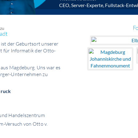
CEO, Server-Experte, Fullstack-Entwi
F
 zu
adt
ist der Geburtsort unserer
t für Informatik der Otto-
s aus Magdeburg. Uns war es
urger-Unternehmen zu
druck
t und Handelszentrum
m-Versuch von Otto v.