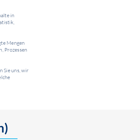
alte in
tistik,
igte Mengen
n, Prozessen
n Sie uns, wir
elche
n)