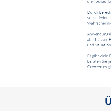
die hochauflö
Durch Berech
verschiedenen
Wahrscheinlic
Anwendungsbe
abschätzen, 
und Situation
Es gibt viele
beraten Sie 
Grenzen es gi
Ü