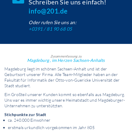
Schreiben Sie uns einfach!
info@201.de
Oder rufen Sie uns an:
+0391 / 81 90 68 05
Zusammenfassung zu
Magdeburg , im Herzen Sachsen-Anhalts
Magdeburg liegt im schönen Sachsen-Anhalt und ist der
Geburtsort unserer Firma. Alle Team-Mitglieder haben an der
Fakultät für Informatik der Otto-von-Guericke Universität der
Stadt studiert.
Ein Großteil unserer Kunden kommt so ebenfalls aus Magdeburg.
Uns war es immer wichtig unsere Heimatstadt und Magdeburger-
Unternehmen zu unterstützten.
Stichpunkte zur Stadt
ca. 240.000 Einwohner
erstmals urkundlich vorgekommen im Jahr 805