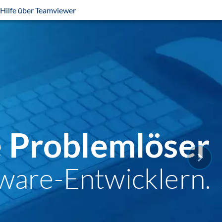
Hilfe über Teamviewer
e Problemlöser
ware-Entwicklern.