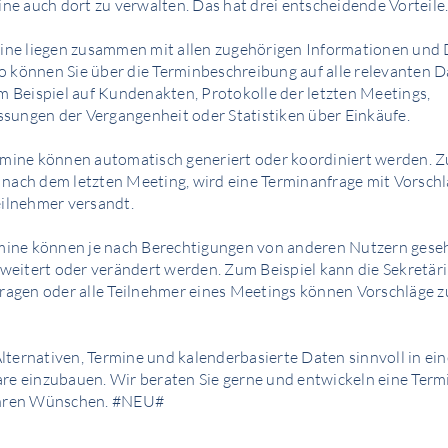
ine auch dort zu verwalten. Das hat drei entscheidende Vorteile
ine liegen zusammen mit allen zugehörigen Infor­mationen und 
 So können Sie über die Terminbeschreibung auf alle relevanten
m Beispiel auf Kundenakten, Protokolle der letzten Meetings,
ungen der Vergangenheit oder Statistiken über Einkäufe.
rmine können automatisch generiert oder koordiniert werden. Z
ach dem letzten Meeting, wird eine Terminanfrage mit Vorschl
eilnehmer versandt.
rmine können je nach Berechtigungen von anderen Nutzern gese
rweitert oder verändert werden. Zum Beispiel kann die Sekretäri
ragen oder alle Teilnehmer eines Meetings können Vorschläge 
 Alternativen, Termine und kalenderbasierte Daten sinnvoll in ein
re einzubauen. Wir beraten Sie gerne und entwickeln eine Ter
Ihren Wünschen. #NEU#