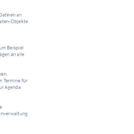
.
Dateien an
 Daten-Objekte
um Beispiel
ägen an alle
hen,
n Termine für
zur Agenda
e
minverwaltung