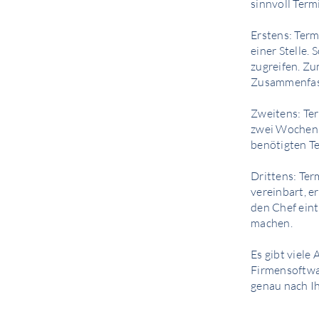
sinnvoll Term
Erstens: Term
einer Stelle.
zugreifen. Zu
Zusammenfass
Zweitens: Te
zwei Wochen n
benötigten T
Drittens: Te
vereinbart, e
den Chef eint
machen.
Es gibt viele
Firmensoftwa
genau nach 