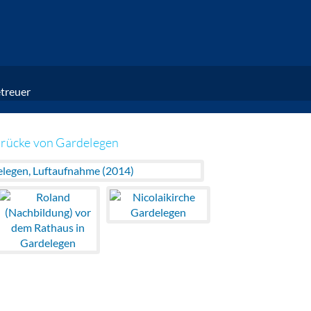
treuer
rücke von Gardelegen