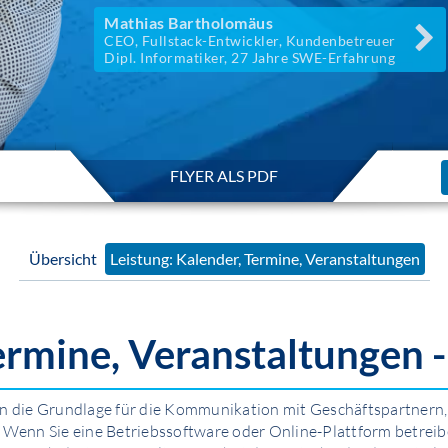
Mathias Bartholomäus
CEO, Fullstack-Entwickler, Kundenbetreuer
Dipl. Informatiker, 27 Jahre SWE-Erfahrung
FLYER ALS PDF
Übersicht
Leistung: Kalender, Termine, Ver­anstalt­ungen
ermine, Ver­anstalt­ungen 
en die Grundlage für die Kommunikation mit Geschäftspartnern
 Wenn Sie eine Betriebssoftware oder Online-Plattform betreibe