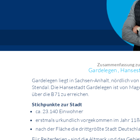
Zusammenfassung zu
Gardelegen , Hanses
Gardelegen liegt in Sachsen-Anhalt, nördlich vo
Stendal. Die Hansestadt Gardelegen ist von Mag
über die B71 zu erreichen.
Stichpunkte zur Stadt
ca. 23.140 Einwohner
erstmals urkundlich vorgekommen im Jahr 118
nach der Fläche die drittgrößte Stadt Deutschl
Für Reiterferien - sind die Altmark und das Geb