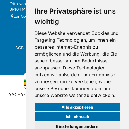
Otto-von-Guericke-Str. 104
FAX
0391 / 584 20 31
39104 Magdeburg
Ihre Privatsphäre ist uns
E-MAIL
info@studio201.de
zur Google-Karte
wichtig
Diese Website verwendet Cookies und
Targeting Technologien, um Ihnen ein
besseres Internet-Erlebnis zu
AGB
Datenschutz & Impressum
Sitemap
Flyer
ermöglichen und die Werbung, die Sie
sehen, besser an Ihre Bedürfnisse
anzupassen. Diese Technologien
nutzen wir außerdem, um Ergebnisse
zu messen, um zu verstehen, woher
unsere Besucher kommen oder um
unsere Website weiter zu entwickeln.
Alle akzeptieren
Ich lehne ab
Einstellungen ändern