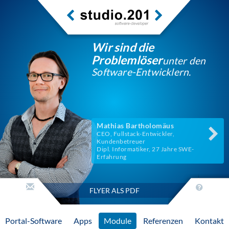
Wir sind die
Problemlöser
unter den
Software-Entwicklern.
Mathias Bartholomäus
CEO, Fullstack-Entwickler,
Kundenbetreuer
Dipl. Informatiker, 27 Jahre SWE-
Erfahrung
FLYER ALS PDF
Portal-Software
Apps
Module
Referenzen
Kontakt