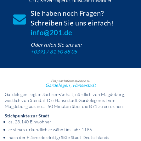
CEO, Server-Experte, Fullstack-Entwickler
Sie haben noch Fragen?
Schreiben Sie uns einfach!
info@201.de
Oder rufen Sie uns an:
+0391 / 81 90 68 05
Ein paar Informationen zu
Gardelegen , Hansestadt
Gardelegen liegt in Sachsen-Anhalt, nördlich von Magdeburg,
westlich von Stendal. Die Hansestadt Gardelegen ist von
Magdeburg aus in ca. 60 Minuten über die B71 zu erreichen.
Stichpunkte zur Stadt
ca. 23.140 Einwohner
erstmals urkundlich erwähnt im Jahr 1186
nach der Fläche die drittgrößte Stadt Deutschlands