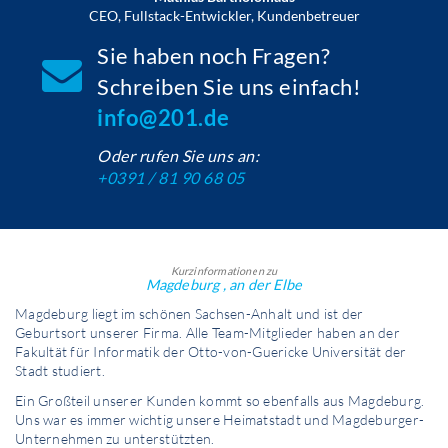
CEO, Fullstack-Entwickler, Kundenbetreuer
Sie haben noch Fragen?
Schreiben Sie uns einfach!
info@201.de
Oder rufen Sie uns an:
+0391 / 81 90 68 05
Kurzinformationen zu
Magdeburg , an der Elbe
Magdeburg liegt im schönen Sachsen-Anhalt und ist der
Geburtsort unserer Firma. Alle Team-Mitglieder haben an der
Fakultät für Informatik der Otto-von-Guericke Universität der
Stadt studiert.
Ein Großteil unserer Kunden kommt so ebenfalls aus Magdeburg.
Uns war es immer wichtig unsere Heimatstadt und Magdeburger-
Unternehmen zu unterstützten.