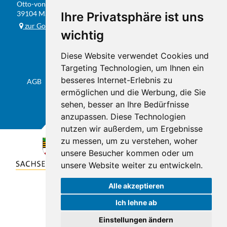
Otto-von-Guericke-Str. 104
FAX
0391 / 584 20 31
39104 Magdeburg
Ihre Privatsphäre ist uns
E-MAIL
info@studio201.de
zur Google-Karte
wichtig
Diese Website verwendet Cookies und
Targeting Technologien, um Ihnen ein
besseres Internet-Erlebnis zu
AGB
Datenschutz & Impressum
Sitemap
Flyer
ermöglichen und die Werbung, die Sie
sehen, besser an Ihre Bedürfnisse
anzupassen. Diese Technologien
nutzen wir außerdem, um Ergebnisse
zu messen, um zu verstehen, woher
unsere Besucher kommen oder um
unsere Website weiter zu entwickeln.
Alle akzeptieren
Ich lehne ab
Einstellungen ändern