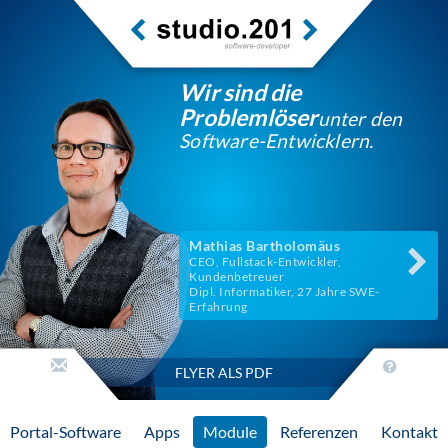
Wir sind die
Problemlöser
unter den
Software-Entwicklern.
Mathias Bartholomäus
CEO, Fullstack-Entwickler,
Kundenbetreuer
Dipl. Informatiker, 27 Jahre SWE-
Erfahrung
FLYER ALS PDF
Portal-Software
Apps
Module
Referenzen
Kontakt