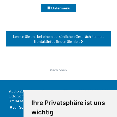
Untermenü
Lernen Sie uns bei einem persönlichen Gespräch kennen.
Kontaktinfos
finden Sie hier.
nach oben
studio.201 software GmbH
TEL
0391 / 81 90 68 05
Otto-von-Guericke-Str. 104
FAX
0391 / 584 20 31
39104 Magdeburg
Ihre Privatsphäre ist uns
E-MAIL
info@studio201.de
zur Google-Karte
wichtig