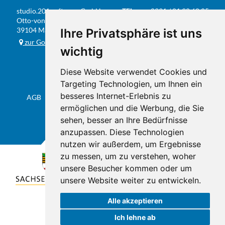
studio.201 software GmbH
TEL
0391 / 81 90 68 05
Otto-von-Guericke-Str. 104
FAX
0391 / 584 20 31
39104 Magdeburg
Ihre Privatsphäre ist uns
E-MAIL
info@studio201.de
zur Google-Karte
wichtig
Diese Website verwendet Cookies und
Targeting Technologien, um Ihnen ein
besseres Internet-Erlebnis zu
AGB
Datenschutz & Impressum
Sitemap
Flyer
ermöglichen und die Werbung, die Sie
sehen, besser an Ihre Bedürfnisse
anzupassen. Diese Technologien
nutzen wir außerdem, um Ergebnisse
zu messen, um zu verstehen, woher
unsere Besucher kommen oder um
unsere Website weiter zu entwickeln.
Alle akzeptieren
Ich lehne ab