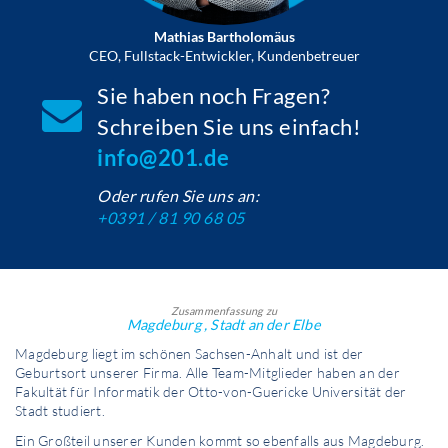
Mathias Bartholomäus
CEO, Fullstack-Entwickler, Kundenbetreuer
Sie haben noch Fragen?
Schreiben Sie uns einfach!
info@201.de
Oder rufen Sie uns an:
+0391 / 81 90 68 05
Zusammenfassung zu
Magdeburg , Stadt an der Elbe
Magdeburg liegt im schönen Sachsen-Anhalt und ist der
Geburtsort unserer Firma. Alle Team-Mitglieder haben an der
Fakultät für Informatik der Otto-von-Guericke Universität der
Stadt studiert.
Ein Großteil unserer Kunden kommt so ebenfalls aus Magdeburg.