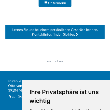
Untermenü
Lernen Sie uns bei einem persönlichen Gespräch kennen.
Kontaktinfos
finden Sie hier.
nach oben
studio.201 software GmbH
TEL
0391 / 81 90 68 05
Otto-von-Guericke-Str. 104
FAX
0391 / 584 20 31
39104 Magdeburg
Ihre Privatsphäre ist uns
E-MAIL
info@studio201.de
zur Google-Karte
wichtig