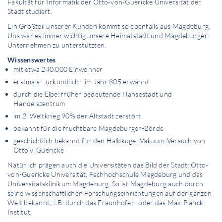
Fakultät für Informatik der Otto-von-Guericke Universität der
Stadt studiert.
Ein Großteil unserer Kunden kommt so ebenfalls aus Magdeburg.
Uns war es immer wichtig unsere Heimatstadt und Magdeburger-
Unternehmen zu unterstützten.
Wissenswertes
mit etwa 240.000 Einwohner
erstmals - urkundlich - im Jahr 805 erwähnt
durch die Elbe: früher bedeutende Hansestadt und
Handelszentrum
im 2. Weltkrieg 90% der Altstadt zerstört
bekannt für die fruchtbare Magdeburger-Börde
geschichtlich bekannt für den Halbkugel-Vakuum-Versuch von
Otto v. Guericke
Natürlich prägen auch die Universitäten das Bild der Stadt: Otto-
von-Guericke Universität, Fachhochschule Magdeburg und das
Universitätsklinikum Magdeburg. So ist Magdeburg auch durch
seine wissenschaftlichen Forschungseinrichtungen auf der ganzen
Welt bekannt, z.B. durch das Fraunhofer- oder das Max-Planck-
Institut.