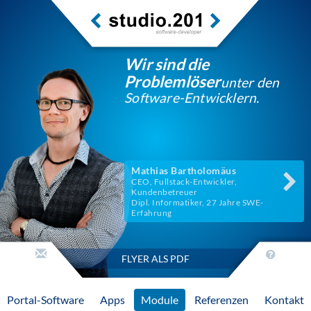
Wir sind die
Problemlöser
unter den
Software-Entwicklern.
Mathias Bartholomäus
CEO, Fullstack-Entwickler,
Kundenbetreuer
Dipl. Informatiker, 27 Jahre SWE-
Erfahrung
FLYER ALS PDF
Portal-Software
Apps
Module
Referenzen
Kontakt