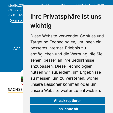
studio.201 software GmbH
TEL
0391 / 81 90 68 05
Otto-von-Guericke-Str. 104
FAX
0391 / 584 20 31
39104 Magdeburg
Ihre Privatsphäre ist uns
E-MAIL
info@studio201.de
zur Google-Karte
wichtig
Diese Website verwendet Cookies und
Targeting Technologien, um Ihnen ein
besseres Internet-Erlebnis zu
AGB
Datenschutz & Impressum
Sitemap
Flyer
ermöglichen und die Werbung, die Sie
sehen, besser an Ihre Bedürfnisse
anzupassen. Diese Technologien
nutzen wir außerdem, um Ergebnisse
zu messen, um zu verstehen, woher
unsere Besucher kommen oder um
unsere Website weiter zu entwickeln.
Alle akzeptieren
Ich lehne ab