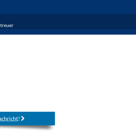
treuer
chricht
!