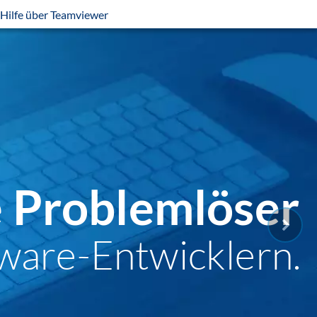
Hilfe über Teamviewer
e Problemlöser
ware-Entwicklern.