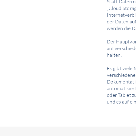
Statt Daten n
„Cloud Storag
Internetverbi
der Daten au
werden die Da
Der Hauptvor
auf verschie
halten.
Es gibt viel
verschiedenen
Dokumentatio
automatisiert
oder Tablet 
und es auf e