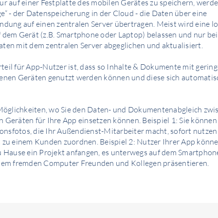
ur auf einer Festplatte des mobilen Gerätes zu speichern, werd
e“ - der Datenspeicherung in der Cloud - die Daten über eine
ndung auf einen zentralen Server übertragen. Meist wird eine l
f dem Gerät (z.B. Smartphone oder Laptop) belassen und nur b
ten mit dem zentralen Server abgeglichen und aktualisiert.
teil für App-Nutzer ist, dass so Inhalte & Dokumente mit geri
denen Geräten genutzt werden können und diese sich automatisc
e Möglichkeiten, wo Sie den Daten- und Dokumentenabgleich zwi
 Geräten für Ihre App einsetzen können. Beispiel 1: Sie können
nsfotos, die Ihr Außendienst-Mitarbeiter macht, sofort nutzen
 zu einem Kunden zuordnen. Beispiel 2: Nutzer Ihrer App könne
zu Hause ein Projekt anfangen, es unterwegs auf dem Smartphon
inem fremden Computer Freunden und Kollegen präsentieren.