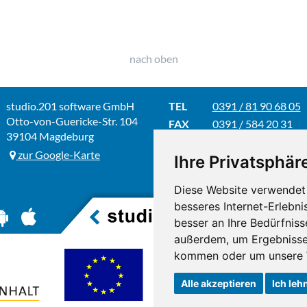
nach oben
studio.201 software GmbH
TEL
0391 / 81 90 68 05
Otto-von-Guericke-Str. 104
FAX
0391 / 584 20 31
39104 Magdeburg
E-MAIL
info@studio201.de
zur Google-Karte
Ihre Privatsphäre
Diese Website verwendet 
besseres Internet-Erlebni
AGB
besser an Ihre Bedürfnis
außerdem, um Ergebnisse
kommen oder um unsere W
Alle akzeptieren
Ich leh