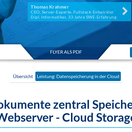
Thomas Krahmer
CEO, Server-Experte, Fullstack-Entwickler
Dipl. Informatiker, 33 Jahre SWE-Erfahrung
FLYER ALS PDF
Übersicht
Leistung: Datenspeicherung in der Cloud
okumente zentral Speich
Webserver - Cloud Storag