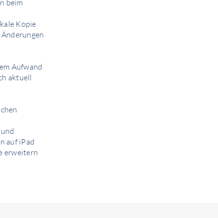
en beim
okale Kopie
ei Änderungen
ngem Aufwand
h aktuell
schen
 und
n auf iPad
e erweitern