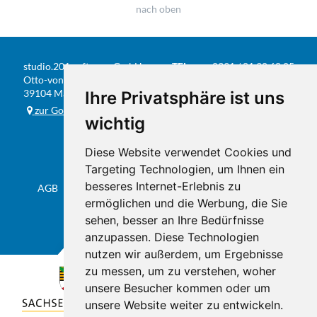
nach oben
studio.201 software GmbH
TEL
0391 / 81 90 68 05
Otto-von-Guericke-Str. 104
FAX
0391 / 584 20 31
39104 Magdeburg
Ihre Privatsphäre ist uns
E-MAIL
info@studio201.de
zur Google-Karte
wichtig
Diese Website verwendet Cookies und
Targeting Technologien, um Ihnen ein
besseres Internet-Erlebnis zu
AGB
Datenschutz & Impressum
Sitemap
Flyer
ermöglichen und die Werbung, die Sie
sehen, besser an Ihre Bedürfnisse
anzupassen. Diese Technologien
nutzen wir außerdem, um Ergebnisse
zu messen, um zu verstehen, woher
unsere Besucher kommen oder um
unsere Website weiter zu entwickeln.