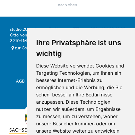
nach oben
studio.201 software GmbH
TEL
0391 / 81 90 68 05
Otto-von-Guericke-Str. 104
FAX
0391 / 584 20 31
39104 Magdeburg
Ihre Privatsphäre ist uns
E-MAIL
info@studio201.de
zur Google-Karte
wichtig
Diese Website verwendet Cookies und
Targeting Technologien, um Ihnen ein
besseres Internet-Erlebnis zu
AGB
Datenschutz & Impressum
Sitemap
Flyer
ermöglichen und die Werbung, die Sie
sehen, besser an Ihre Bedürfnisse
anzupassen. Diese Technologien
nutzen wir außerdem, um Ergebnisse
zu messen, um zu verstehen, woher
unsere Besucher kommen oder um
unsere Website weiter zu entwickeln.