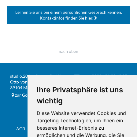
Lernen Sie uns bei einem persönlichen Gespräch kennen.
Kontaktinfos
finden Sie hier.
nach oben
studio.201 software GmbH
TEL
0391 / 81 90 68 05
Otto-von-Guericke-Str. 104
FAX
0391 / 584 20 31
39104 Magdeburg
Ihre Privatsphäre ist uns
E-MAIL
info@studio201.de
zur Google-Karte
wichtig
Diese Website verwendet Cookies und
Targeting Technologien, um Ihnen ein
besseres Internet-Erlebnis zu
AGB
Datenschutz & Impressum
Sitemap
Flyer
ermöglichen und die Werbung, die Sie