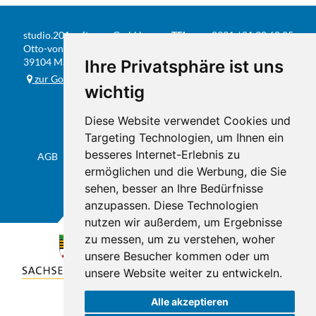
studio.201 software GmbH
TEL
0391 / 81 90 68 05
Otto-von-Guericke-Str. 104
FAX
0391 / 584 20 31
39104 Magdeburg
Ihre Privatsphäre ist uns
E-MAIL
info@studio201.de
zur Google-Karte
wichtig
Diese Website verwendet Cookies und
Targeting Technologien, um Ihnen ein
besseres Internet-Erlebnis zu
AGB
Datenschutz & Impressum
Sitemap
Flyer
ermöglichen und die Werbung, die Sie
sehen, besser an Ihre Bedürfnisse
anzupassen. Diese Technologien
nutzen wir außerdem, um Ergebnisse
zu messen, um zu verstehen, woher
unsere Besucher kommen oder um
unsere Website weiter zu entwickeln.
Alle akzeptieren