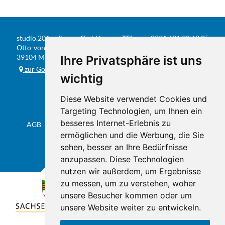
studio.201 software GmbH
TEL
0391 / 81 90 68 05
Otto-von-Guericke-Str. 104
FAX
0391 / 584 20 31
39104 Magdeburg
Ihre Privatsphäre ist uns
E-MAIL
info@studio201.de
zur Google-Karte
wichtig
Diese Website verwendet Cookies und
Targeting Technologien, um Ihnen ein
besseres Internet-Erlebnis zu
AGB
Datenschutz & Impressum
Sitemap
Flyer
ermöglichen und die Werbung, die Sie
sehen, besser an Ihre Bedürfnisse
anzupassen. Diese Technologien
nutzen wir außerdem, um Ergebnisse
zu messen, um zu verstehen, woher
unsere Besucher kommen oder um
unsere Website weiter zu entwickeln.