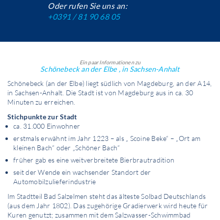
Oder rufen Sie uns an:
+0391 / 81 90 68 05
Ein paar Informationen zu
Schönebeck an der Elbe , in Sachsen-Anhalt
Schönebeck (an der Elbe) liegt südlich von Magdeburg, an der A14,
in Sachsen-Anhalt. Die Stadt ist von Magdeburg aus in ca. 30
Minuten zu erreichen.
Stichpunkte zur Stadt
ca. 31.000 Einwohner
erstmals erwähnt im Jahr 1223 – als „ Scoine Beke“ – „Ort am
kleinen Bach“ oder „Schöner Bach“
früher gab es eine weitverbreitete Bierbrautradition
seit der Wende ein wachsender Standort der
Automobilzulieferindustrie
Im Stadtteil Bad Salzelmen steht das älteste Solbad Deutschlands
(aus dem Jahr 1802). Das zugehörige Gradierwerk wird heute für
Kuren genutzt; zusammen mit dem Salzwasser-Schwimmbad