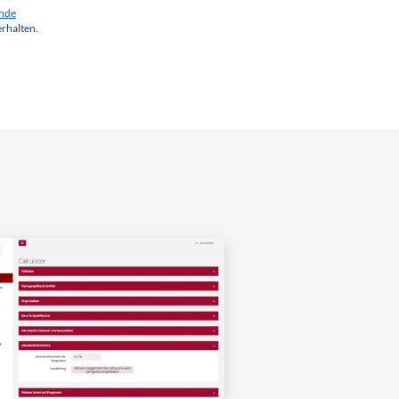
inde
erhalten.