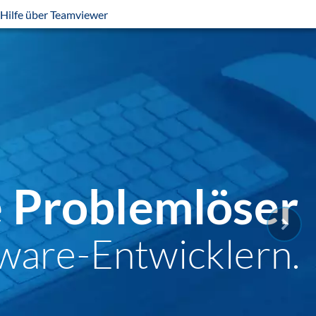
Hilfe über Teamviewer
e Problemlöser
ware-Entwicklern.