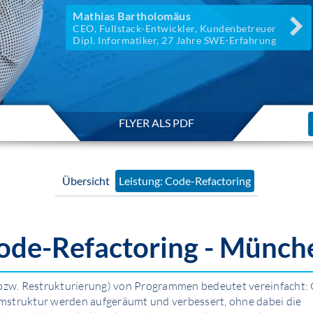
Mathias Bartholomäus
CEO, Fullstack-Entwickler, Kundenbetreuer
Dipl. Informatiker, 27 Jahre SWE-Erfahrung
FLYER ALS PDF
Übersicht
Leistung: Code-Refactoring
ode-Refactoring - Münch
(bzw. Restrukturierung) von Programmen bedeutet vereinfacht:
struktur werden aufgeräumt und verbessert, ohne dabei die