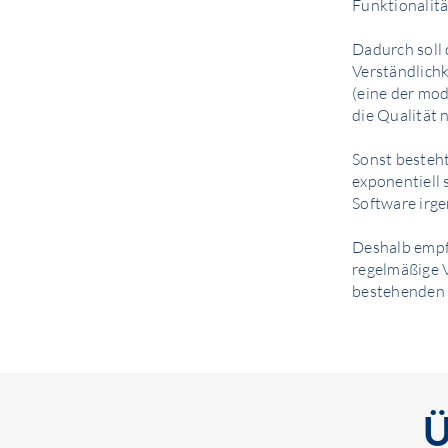
Funktionalitä
Dadurch soll 
Verständlichk
(eine der mod
die Qualität 
Sonst besteht
exponentiell 
Software irg
Deshalb empfe
regelmäßige V
bestehenden 
Ü