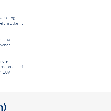
twicklung
eführt, damit
rsuche
tehende
r die
rne, auch bei
 #NEU#
n)