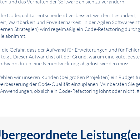
ten und das Verhalten der Software an sich zu verändern.
die Codequalität entscheidend verbessert werden: Lesbarkeit,
eit, Wartbarkeit und Erweiterbarkeit. In der Agilen Softwareen
ernen Strategien) wird regelmäßig ein Code-Refactoring durchg
nie abnimmt.
 die Gefahr, dass der Aufwand für Erweiterungen und für Fehle
steigt. Dieser Aufwand ist oft der Grund, warum eine gute, bes
endwann durch eine Neuentwicklung abgelöst werden muss.
hlen wir unseren Kunden (bei großen Projekten) ein Budget fü
erbesserung der Code-Qualität einzuplanen. Wir beraten Sie ge
Anwendungen, ob sich ein Code-Refactoring lohnt oder nicht.
bergeordnete Leistung(e