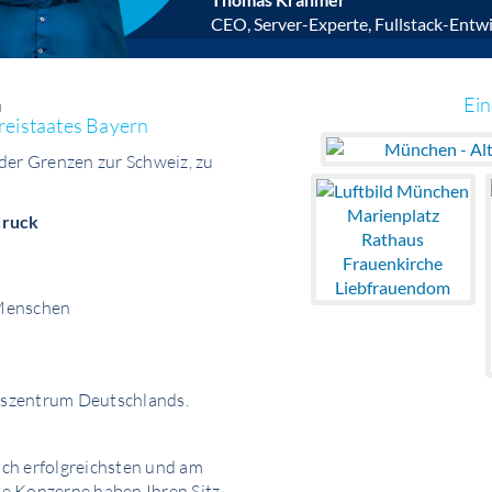
CEO, Server-Experte, Fullstack-Entwi
Ei
u
reistaates Bayern
der Grenzen zur Schweiz, zu
druck
 Menschen
gszentrum Deutschlands.
lich erfolgreichsten und am
e Konzerne haben Ihren Sitz