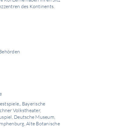
anzzentren des Kontinents.
r Behörden
e
stspiele,, Bayerische
chner Volkstheater,
uspiel, Deutsche Museum,
mphenburg, Alte Botanische