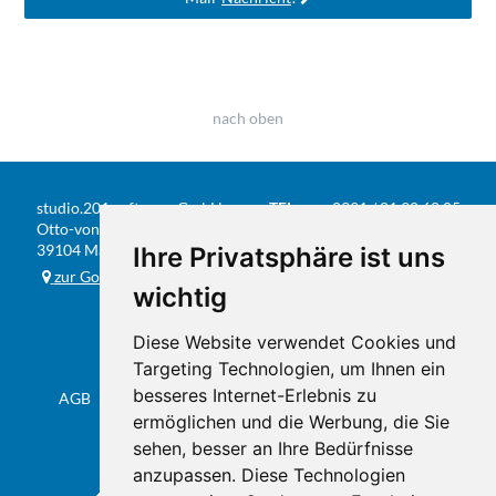
nach oben
studio.201 software GmbH
TEL
0391 / 81 90 68 05
Otto-von-Guericke-Str. 104
FAX
0391 / 584 20 31
39104 Magdeburg
Ihre Privatsphäre ist uns
E-MAIL
info@studio201.de
zur Google-Karte
wichtig
Diese Website verwendet Cookies und
Targeting Technologien, um Ihnen ein
besseres Internet-Erlebnis zu
AGB
Datenschutz & Impressum
Sitemap
Flyer
ermöglichen und die Werbung, die Sie
sehen, besser an Ihre Bedürfnisse
anzupassen. Diese Technologien