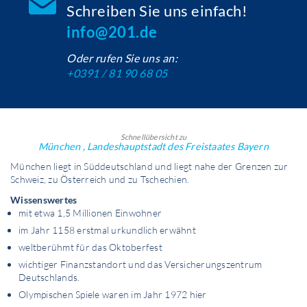
Schreiben Sie uns einfach!
info@201.de
Oder rufen Sie uns an:
+0391 / 81 90 68 05
Schnellübersicht zu
München , Landeshauptstadt des Freistaates Bayern
München liegt in Süddeutschland und liegt nahe der Grenzen zur
Schweiz, zu Österreich und zu Tschechien.
Wissenswertes
mit etwa 1,5 Millionen Einwohner
im Jahr 1158 erstmal urkundlich erwähnt
weltberühmt für das Oktoberfest
wichtiger Finanzstandort und das Versicherungszentrum
Deutschlands.
Olympischen Spiele waren im Jahr 1972 hier