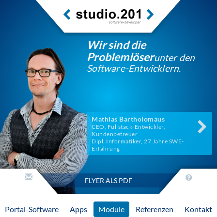
Wir sind die
Problemlöser
unter den
Software-Entwicklern.
Mathias Bartholomäus
CEO, Fullstack-Entwickler,
Kundenbetreuer
Dipl. Informatiker, 27 Jahre SWE-
Erfahrung
FLYER ALS PDF
Portal-Software
Apps
Module
Referenzen
Kontakt